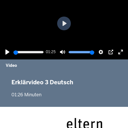
Wiedergabe
01:25
Wiedergabe
Ton
Einstellunge
Picture-
Vol
Video
stummschalten
in-
akt
picture
Erklärvideo 3 Deutsch
01:26 Minuten