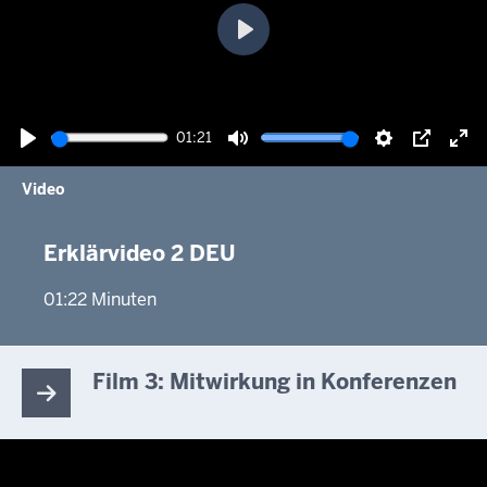
Wiedergabe
01:21
Wiedergabe
Ton
Einstellunge
Picture-
Vol
Video
stummschalten
in-
akt
picture
Erklärvideo 2 DEU
01:22 Minuten
Film 3: Mitwirkung in Konferenzen