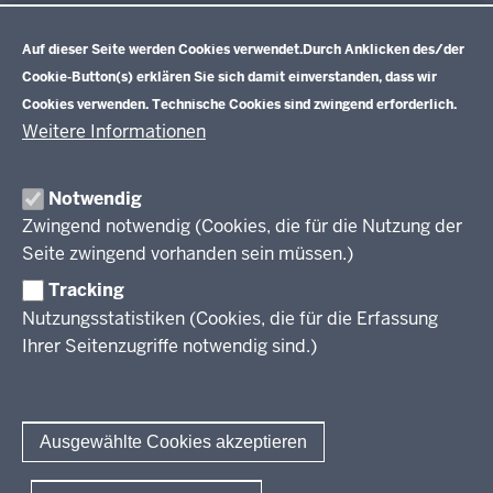
Datenschutzeinstellungen
Aufgaben
Schulentwicklung NRW
Auf dieser Seite werden Cookies verwendet.
Durch Anklicken des/der
Tagungsbetrieb
Cookie-Button(s) erklären Sie sich damit einverstanden, dass wir
Veranstaltungen
Schulentwicklung
Cookies verwenden. Technische Cookies sind zwingend erforderlich.
Standardsicherung NRW
Anreise
Unterricht
Weitere Informationen
Veröffentlichungen
Unterrichtsvorgaben
Lehrplannavigator NRW
Organisation
Evaluation/Diagnose
Notwendig
Leitbild
Professionalisierung
Zwingend notwendig (Cookies, die für die Nutzung der
Stellenangebote
Berufsbildung NRW
Seite zwingend vorhanden sein müssen.)
Über uns
Tracking
Erwachsenenbildung
Nutzungsstatistiken (Cookies, die für die Erfassung
Ihrer Seitenzugriffe notwendig sind.)
Wir über uns
Kontakt
Fachtagungen und Qualifizierungen
Innovationen in der Weiterbildung
Amtsblatt
abonnieren
Berichtswesen Weiterbildung
Ausgewählte Cookies akzeptieren
ElternMitWirkung NRW
KI:EB