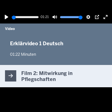
01:21
Wiedergabe
Ton
Einstellunge
Picture-
Vol
Video
stummschalten
in-
akt
picture
Erklärvideo 1 Deutsch
01:22 Minuten
Film 2: Mitwirkung in
Pflegschaften