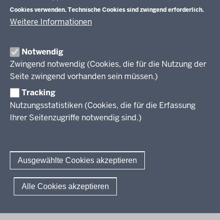
Veranstaltungen
Schulentwicklung
Cookies verwenden. Technische Cookies sind zwingend erforderlich.
Standardsicherung NRW
Anreise
Unterricht
Weitere Informationen
Veröffentlichungen
Unterrichtsvorgaben
Lehrplannavigator NRW
Organisation
Evaluation/Diagnose
Notwendig
Leitbild
Professionalisierung
Zwingend notwendig (Cookies, die für die Nutzung der
Stellenangebote
Berufsbildung NRW
Seite zwingend vorhanden sein müssen.)
Über uns
Tracking
Erwachsenenbildung
Nutzungsstatistiken (Cookies, die für die Erfassung
Ihrer Seitenzugriffe notwendig sind.)
Wir über uns
Kontakt
Fachtagungen und Qualifizierungen
Innovationen in der Weiterbildung
Amtsblatt
abonnieren
Berichtswesen Weiterbildung
Ausgewählte Cookies akzeptieren
ElternMitWirkung NRW
KI:EB
© 2026 QUA-LiS
Alle Cookies akzeptieren
Fußzeile
Impressum
Datenschutzerklärung
Meldestelle