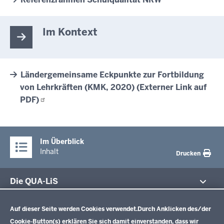
Im Kontext
Ländergemeinsame Eckpunkte zur Fortbildung
von Lehrkräften (KMK, 2020) (Externer Link auf
PDF)
Im Überblick
Inhalt
Drucken
Die QUA-LiS
Datenschutzeinstellungen
Aufgaben
Schulentwicklung NRW
Auf dieser Seite werden Cookies verwendet.
Durch Anklicken des/der
Tagungsbetrieb
Cookie-Button(s) erklären Sie sich damit einverstanden, dass wir