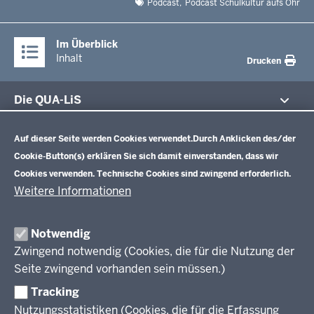
Podcast
Podcast Schulkultur aufs Ohr
Im Überblick
Inhalt
Drucken
Die QUA-LiS
Datenschutzeinstellungen
Aufgaben
Schulentwicklung NRW
Auf dieser Seite werden Cookies verwendet.
Durch Anklicken des/der
Tagungsbetrieb
Cookie-Button(s) erklären Sie sich damit einverstanden, dass wir
Veranstaltungen
Schulentwicklung
Cookies verwenden. Technische Cookies sind zwingend erforderlich.
Standardsicherung NRW
Anreise
Unterricht
Weitere Informationen
Veröffentlichungen
Unterrichtsvorgaben
Lehrplannavigator NRW
Organisation
Evaluation/Diagnose
Notwendig
Leitbild
Professionalisierung
Zwingend notwendig (Cookies, die für die Nutzung der
Stellenangebote
Berufsbildung NRW
Seite zwingend vorhanden sein müssen.)
Über uns
Tracking
Erwachsenenbildung
Nutzungsstatistiken (Cookies, die für die Erfassung