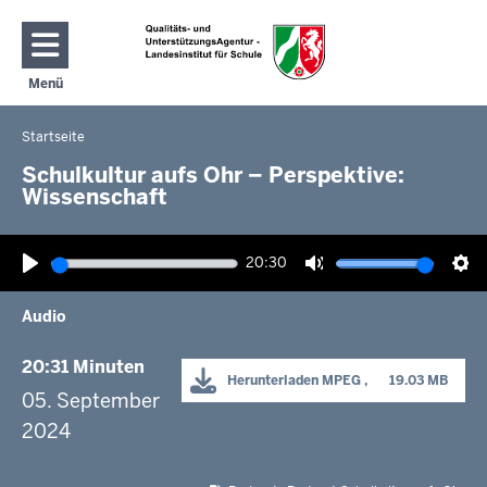
Direkt zum Inhalt
Menü
Navigation aktivieren/deaktivieren: Hauptmenü
Startseite
Sie
befinden
Schulkultur aufs Ohr – Perspektive:
Wissenschaft
sich
hier
20:30
Wiedergabe
Ton
Ein
stummschalten
Audio
20:31 Minuten
Herunterladen
MPEG
      19.03 MB

05. September
2024