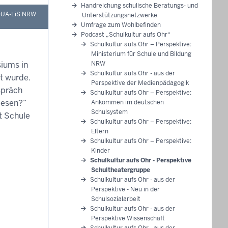
Handreichung schulische Beratungs- und
UA-LiS NRW
Unterstützungsnetzwerke
Umfrage zum Wohlbefinden
Podcast „Schulkultur aufs Ohr“
Schulkultur aufs Ohr – Perspektive:
Ministerium für Schule und Bildung
iums in
NRW
Schulkultur aufs Ohr - aus der
t wurde.
Perspektive der Medienpädagogik
spräch
Schulkultur aufs Ohr – Perspektive:
iesen?“
Ankommen im deutschen
Schulsystem
t Schule
Schulkultur aufs Ohr – Perspektive:
Eltern
Schulkultur aufs Ohr – Perspektive:
Kinder
Schulkultur aufs Ohr - Perspektive
Schultheatergruppe
Schulkultur aufs Ohr - aus der
Perspektive - Neu in der
Schulsozialarbeit
Schulkultur aufs Ohr - aus der
Perspektive Wissenschaft
Schulkultur aufs Ohr - aus der