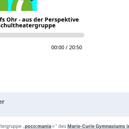
er
atergruppe „
poco:mania
“ des
Marie-Curie Gymnasiums i