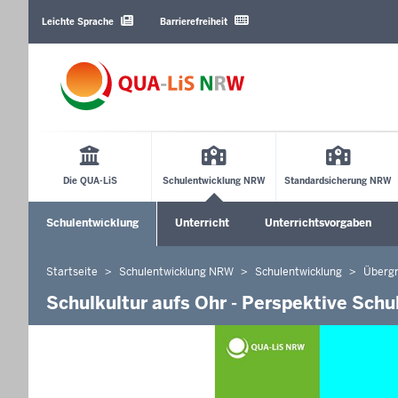
Barrierearme
Sprachen
Leichte Sprache
Barrierefreiheit
Main
Menu
Die QUA-LiS
Schulentwicklung NRW
Standardsicherung NRW
Sekundärmenü
Schulentwicklung
Unterricht
Unterrichtsvorgaben
Untermenü öffnen
Untermenü öffnen
Startseite
Schulentwicklung NRW
Schulentwicklung
Überg
Sie
befinden
Schulkultur aufs Ohr - Perspektive Sch
sich
hier