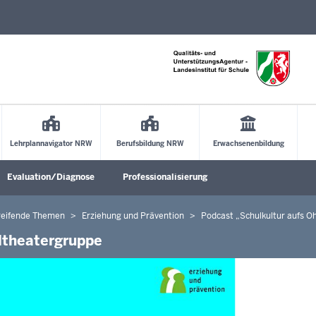
Direkt zum Inhalt
Lehrplannavigator NRW
Berufsbildung NRW
Erwachsenenbildung
Evaluation/Diagnose
Professionalisierung
Untermenü öffnen
Untermenü öffnen
Untermenü öffne
reifende Themen
Erziehung und Prävention
Podcast „Schulkultur aufs O
ultheatergruppe