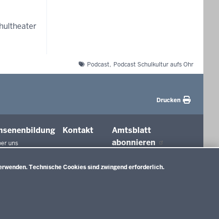
hultheater
Podcast
Podcast Schulkultur aufs Ohr
Drucken
hsenenbildung
Kontakt
Amtsblatt
abonnieren
er uns
agungen und
ierungen
erwenden. Technische Cookies sind zwingend erforderlich.
tionen in der
ldung
htswesen
ldung
nMitWirkung NRW