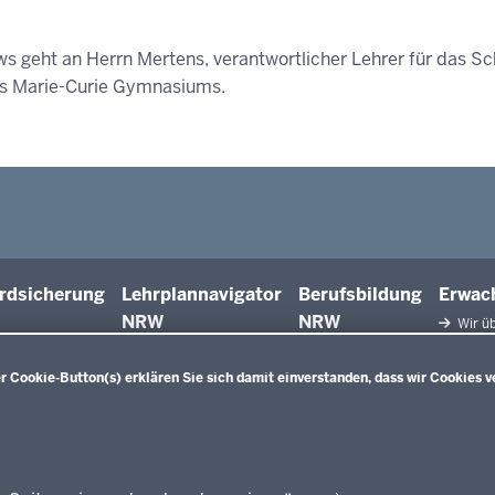
ws geht an Herrn Mertens, verantwortlicher Lehrer für das Sc
des Marie-Curie Gymnasiums.
rdsicherung
Lehrplannavigator
Berufsbildung
Erwac
NRW
NRW
Wir üb
Facht
Qualifiz
 Cookie-Button(s) erklären Sie sich damit einverstanden, dass wir Cookies v
Innova
Weiterbi
Beric
Weiterbi
Elter