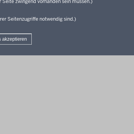
r Seite zwingend vorhanden sein müssen.)
KI:EB
rer Seitenzugriffe notwendig sind.)
s akzeptieren
Fußzeile