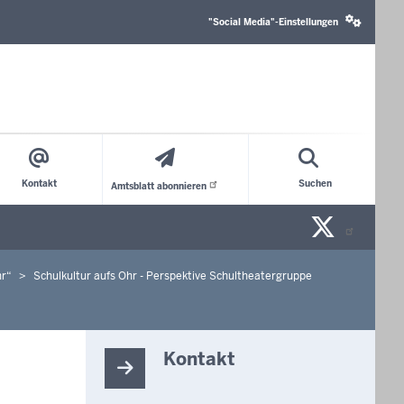
Social
media
"Social Media"-Einstellungen
settings
block
Kontakt
Suchen
Amtsblatt
abonnieren
X/Tw
n
hr“
Schulkultur aufs Ohr - Perspektive Schultheatergruppe
Kontakt