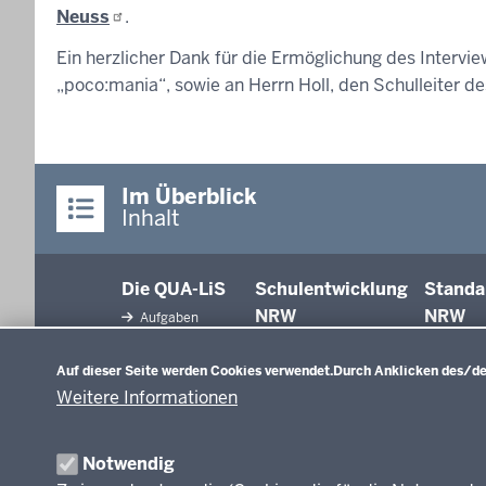
Neuss
.
Ein herzlicher Dank für die Ermöglichung des Intervie
„poco:mania“, sowie an Herrn Holl, den Schulleiter 
Im Überblick
Inhalt
Die QUA-LiS
Schulentwicklung
Standa
NRW
NRW
Aufgaben
Datenschutzeinstellungen
Tagungsbetrieb
Schulentwicklung
Auf dieser Seite werden Cookies verwendet.
Durch Anklicken des/der
Unterricht
Veranstaltungen
Weitere Informationen
Unterrichtsvorgaben
Anreise
Evaluation/Diagnose
Professionalisierung
Veröffentlichungen
Notwendig
Organisation