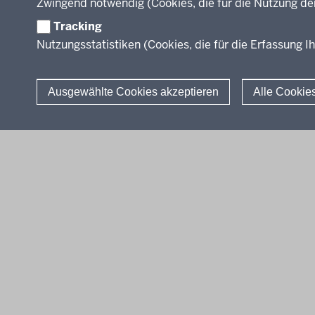
Zwingend notwendig (Cookies, die für die Nutzung de
Leitbild
Tracking
Nutzungsstatistiken (Cookies, die für die Erfassung Ih
Stellenangebote
Über uns
Ausgewählte Cookies akzeptieren
Alle Cookie
© 2026 QUA-LiS