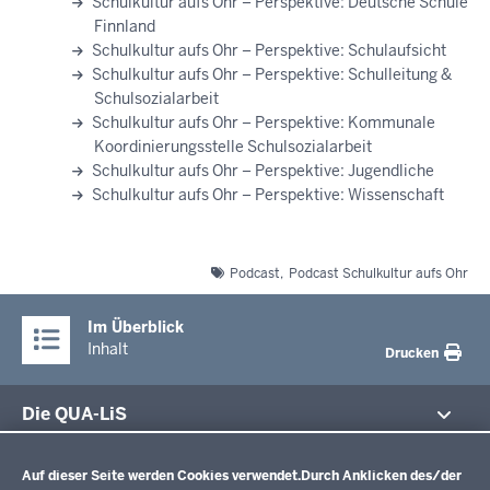
Schulkultur aufs Ohr – Perspektive: Deutsche Schule
Finnland
Schulkultur aufs Ohr – Perspektive: Schulaufsicht
Schulkultur aufs Ohr – Perspektive: Schulleitung &
Schulsozialarbeit
Schulkultur aufs Ohr – Perspektive: Kommunale
Koordinierungsstelle Schulsozialarbeit
Schulkultur aufs Ohr – Perspektive: Jugendliche
Schulkultur aufs Ohr – Perspektive: Wissenschaft
Podcast
Podcast Schulkultur aufs Ohr
Im Überblick
Inhalt
Drucken
Die QUA-LiS
Datenschutzeinstellungen
Aufgaben
Schulentwicklung NRW
Auf dieser Seite werden Cookies verwendet.
Durch Anklicken des/der
Tagungsbetrieb