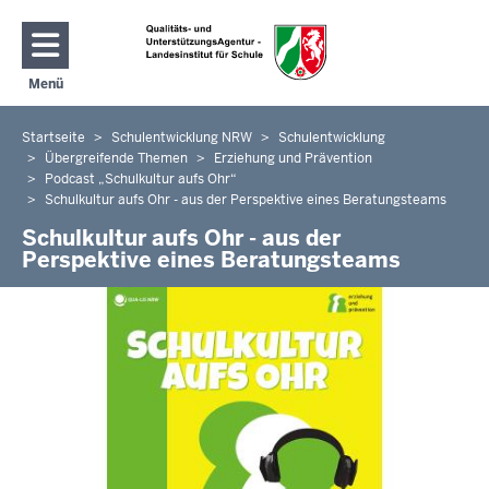
Direkt zum Inhalt
Menü
Navigation aktivieren/deaktivieren: Hauptmenü
Startseite
Schulentwicklung NRW
Schulentwicklung
Sie
Übergreifende Themen
Erziehung und Prävention
befinden
Podcast „Schulkultur aufs Ohr“
sich
Schulkultur aufs Ohr - aus der Perspektive eines Beratungsteams
hier
Schulkultur aufs Ohr - aus der
Perspektive eines Beratungsteams