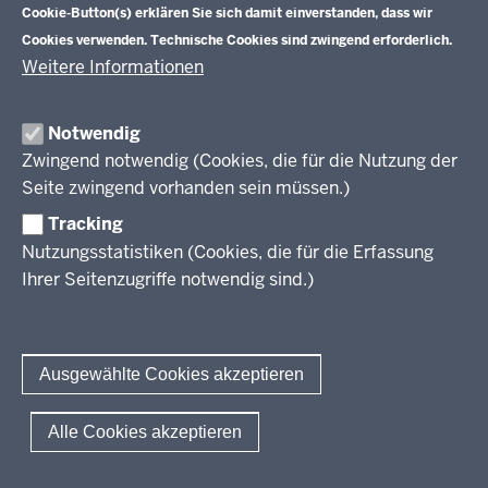
Cookie-Button(s) erklären Sie sich damit einverstanden, dass wir
Veranstaltungen
Schulentwicklung
Cookies verwenden. Technische Cookies sind zwingend erforderlich.
Standardsicherung NRW
Anreise
Unterricht
Weitere Informationen
Veröffentlichungen
Unterrichtsvorgaben
Lehrplannavigator NRW
Organisation
Evaluation/Diagnose
Notwendig
Leitbild
Professionalisierung
Zwingend notwendig (Cookies, die für die Nutzung der
Stellenangebote
Berufsbildung NRW
Seite zwingend vorhanden sein müssen.)
Über uns
Tracking
Erwachsenenbildung
Nutzungsstatistiken (Cookies, die für die Erfassung
Ihrer Seitenzugriffe notwendig sind.)
Wir über uns
Kontakt
Fachtagungen und Qualifizierungen
Innovationen in der Weiterbildung
Amtsblatt
abonnieren
Berichtswesen Weiterbildung
Ausgewählte Cookies akzeptieren
ElternMitWirkung NRW
KI:EB
© 2026 QUA-LiS
Alle Cookies akzeptieren
Fußzeile
Impressum
Datenschutzerklärung
Meldestelle