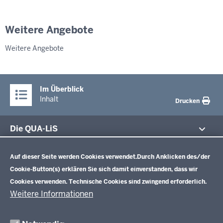
Weitere Angebote
Weitere Angebote
Im Überblick
Inhalt
Drucken
Die QUA-LiS
Datenschutzeinstellungen
Aufgaben
Schulentwicklung NRW
Auf dieser Seite werden Cookies verwendet.
Durch Anklicken des/der
Tagungsbetrieb
Cookie-Button(s) erklären Sie sich damit einverstanden, dass wir
Veranstaltungen
Schulentwicklung
Cookies verwenden. Technische Cookies sind zwingend erforderlich.
Standardsicherung NRW
Anreise
Unterricht
Weitere Informationen
Veröffentlichungen
Unterrichtsvorgaben
Lehrplannavigator NRW
Organisation
Evaluation/Diagnose