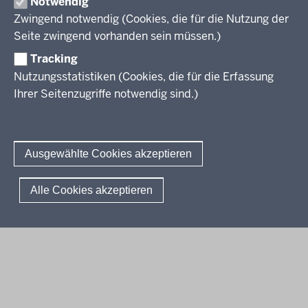
Notwendig
Leitbild
Professionalisierung
Zwingend notwendig (Cookies, die für die Nutzung der
Stellenangebote
Berufsbildung NRW
Seite zwingend vorhanden sein müssen.)
Über uns
Tracking
Erwachsenenbildung
Nutzungsstatistiken (Cookies, die für die Erfassung
Ihrer Seitenzugriffe notwendig sind.)
Wir über uns
Kontakt
Fachtagungen und Qualifizierungen
Innovationen in der Weiterbildung
Amtsblatt
abonnieren
Berichtswesen Weiterbildung
Ausgewählte Cookies akzeptieren
ElternMitWirkung NRW
KI:EB
© 2026 QUA-LiS
Alle Cookies akzeptieren
Fußzeile
Impressum
Datenschutzerklärung
Meldestelle