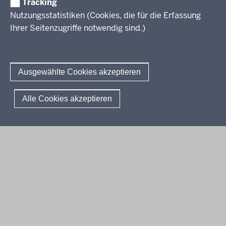
Tracking
Erwachsenenbildung
Nutzungsstatistiken (Cookies, die für die Erfassung
Ihrer Seitenzugriffe notwendig sind.)
Wir über uns
Kontakt
Fachtagungen und Qualifizierungen
Innovationen in der Weiterbildung
Amtsblatt
abonnieren
Berichtswesen Weiterbildung
Ausgewählte Cookies akzeptieren
ElternMitWirkung NRW
KI:EB
© 2026 QUA-LiS
Alle Cookies akzeptieren
Fußzeile
Impressum
Datenschutzerklärung
Meldestelle