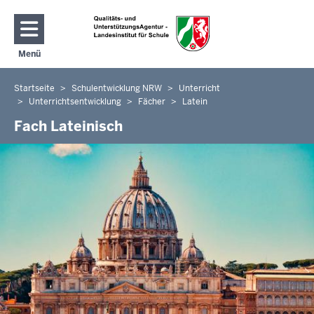
Direkt zum Inhalt
Menü
Navigation aktivieren/deaktivieren: Hauptmenü
Startseite
Schulentwicklung NRW
Unterricht
Sie
Unterrichtsentwicklung
Fächer
Latein
befinden
Fach Lateinisch
sich
hier