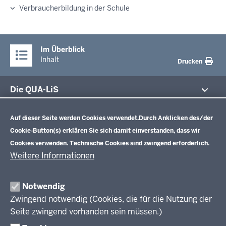
Verbraucherbildung in der Schule
Im Überblick
Inhalt
Drucken
Die QUA-LiS
Datenschutzeinstellungen
Aufgaben
Schulentwicklung NRW
Auf dieser Seite werden Cookies verwendet.
Durch Anklicken des/der
Tagungsbetrieb
Cookie-Button(s) erklären Sie sich damit einverstanden, dass wir
Veranstaltungen
Schulentwicklung
Cookies verwenden. Technische Cookies sind zwingend erforderlich.
Standardsicherung NRW
Anreise
Unterricht
Weitere Informationen
Veröffentlichungen
Unterrichtsvorgaben
Lehrplannavigator NRW
Organisation
Evaluation/Diagnose
Notwendig
Leitbild
Professionalisierung
Zwingend notwendig (Cookies, die für die Nutzung der
Stellenangebote
Berufsbildung NRW
Seite zwingend vorhanden sein müssen.)
Über uns