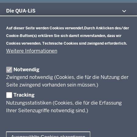
Die QUA-LiS
Datenschutzeinstellungen
Aufgaben
Schulentwicklung NRW
Auf dieser Seite werden Cookies verwendet.
Durch Anklicken des/der
Tagungsbetrieb
Cookie-Button(s) erklären Sie sich damit einverstanden, dass wir
Veranstaltungen
Schulentwicklung
Cookies verwenden. Technische Cookies sind zwingend erforderlich.
Standardsicherung NRW
Anreise
Unterricht
Weitere Informationen
Veröffentlichungen
Unterrichtsvorgaben
Lehrplannavigator NRW
Organisation
Evaluation/Diagnose
Notwendig
Leitbild
Professionalisierung
Zwingend notwendig (Cookies, die für die Nutzung der
Stellenangebote
Berufsbildung NRW
Seite zwingend vorhanden sein müssen.)
Über uns
Tracking
Erwachsenenbildung
Nutzungsstatistiken (Cookies, die für die Erfassung
Ihrer Seitenzugriffe notwendig sind.)
Wir über uns
Kontakt
Fachtagungen und Qualifizierungen
Innovationen in der Weiterbildung
Amtsblatt
abonnieren
Berichtswesen Weiterbildung