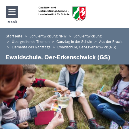
Direkt zum Inhalt
Menü
Navigation aktivieren/deaktivieren: Hauptmenü
Startseite
Schulentwicklung NRW
Schulentwicklung
Sie
Übergreifende Themen
Ganztag in der Schule
Aus der Praxis
befinden
Elemente des Ganztags
Ewaldschule, Oer-Erkenschwick (GS)
sich
Ewaldschule, Oer-Erkenschwick (GS)
hier