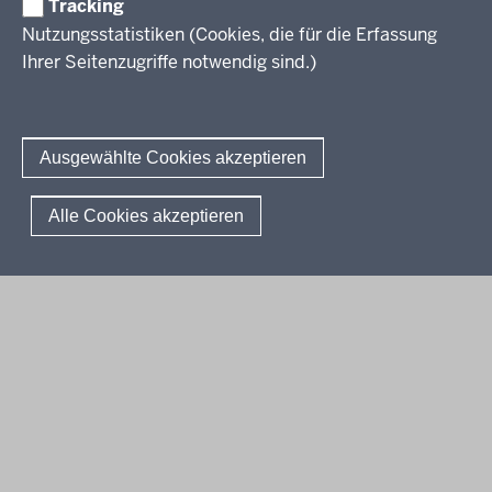
Tracking
Erwachsenenbildung
Nutzungsstatistiken (Cookies, die für die Erfassung
Ihrer Seitenzugriffe notwendig sind.)
Wir über uns
Kontakt
Fachtagungen und Qualifizierungen
Innovationen in der Weiterbildung
Amtsblatt
abonnieren
Berichtswesen Weiterbildung
Ausgewählte Cookies akzeptieren
ElternMitWirkung NRW
KI:EB
© 2026 QUA-LiS
Alle Cookies akzeptieren
Fußzeile
Impressum
Datenschutzerklärung
Meldestelle