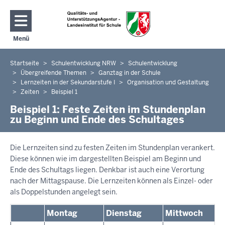
Direkt zum Inhalt
Menü
Navigation aktivieren/deaktivieren: Hauptmenü
Startseite
Schulentwicklung NRW
Schulentwicklung
Sie
Übergreifende Themen
Ganztag in der Schule
befinden
Lernzeiten in der Sekundarstufe I
Organisation und Gestaltung
sich
Zeiten
Beispiel 1
hier
Beispiel 1: Feste Zeiten im Stundenplan
zu Beginn und Ende des Schultages
Die Lernzeiten sind zu festen Zeiten im Stundenplan verankert.
Diese können wie im dargestellten Beispiel am Beginn und
Ende des Schultags liegen. Denkbar ist auch eine Verortung
nach der Mittagspause. Die Lernzeiten können als Einzel- oder
als Doppelstunden angelegt sein.
Montag
Dienstag
Mittwoch