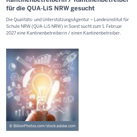
8.
für die QUA-LiS NRW gesucht
August
Die Qualitäts- und UnterstützungsAgentur – Landesinstitut für
2026
Schule NRW (QUA-LiS NRW) in Soest sucht zum 1. Februar
-
2027 eine Kantinenbetreiberin / einen Kantinenbetreiber.
19:42
BillionPhotos.com/stock.adobe.com