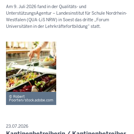
August
Am 9. Juli 2026 fand in der Qualitäts- und
2026
UnterstützungsAgentur – Landesinstitut für Schule Nordrhein-
-
Westfalen (QUA-LiS NRW) in Soest das dritte „Forum
19:42
Universitäten in der Lehrkräftefortbildung“ statt.
Robert
Poorten/stock.adobe.com
PRESSEMITTEILUNG
23.07.2026
Kantinenbetreiberin / Kantinenbetreiber
Samstag,