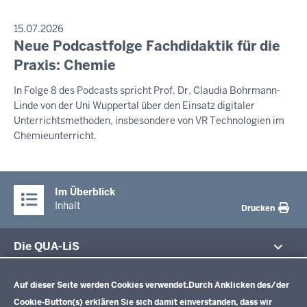
PRESSEMITTEILUNG
15.07.2026
Neue Podcastfolge Fachdidaktik für die
Samstag,
8.
Praxis: Chemie
August
In Folge 8 des Podcasts spricht Prof. Dr. Claudia Bohrmann-
2026
Linde von der Uni Wuppertal über den Einsatz digitaler
-
Unterrichtsmethoden, insbesondere von VR Technologien im
19:42
Chemieunterricht.
Im Überblick
Inhalt
Drucken
Die QUA-LiS
Datenschutzeinstellungen
Aufgaben
Schulentwicklung NRW
Auf dieser Seite werden Cookies verwendet.
Durch Anklicken des/der
Tagungsbetrieb
Cookie-Button(s) erklären Sie sich damit einverstanden, dass wir