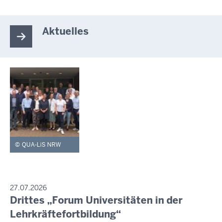
Aktuelles
QUA-LiS NRW
PRESSEMITTEILUNG
27.07.2026
Drittes „Forum Universitäten in der
Samstag,
8.
Lehrkräftefortbildung“