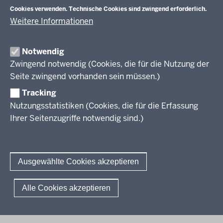
Veranstaltungen
Schulentwicklung
Cookies verwenden. Technische Cookies sind zwingend erforderlich.
Standardsicherung NRW
Anreise
Unterricht
Weitere Informationen
Veröffentlichungen
Unterrichtsvorgaben
Lehrplannavigator NRW
Organisation
Evaluation/Diagnose
Notwendig
Leitbild
Professionalisierung
Zwingend notwendig (Cookies, die für die Nutzung der
Stellenangebote
Berufsbildung NRW
Seite zwingend vorhanden sein müssen.)
Über uns
Tracking
Erwachsenenbildung
Nutzungsstatistiken (Cookies, die für die Erfassung
Ihrer Seitenzugriffe notwendig sind.)
Wir über uns
Kontakt
Fachtagungen und Qualifizierungen
Innovationen in der Weiterbildung
Amtsblatt
abonnieren
Berichtswesen Weiterbildung
Ausgewählte Cookies akzeptieren
ElternMitWirkung NRW
KI:EB
© 2026 QUA-LiS
Alle Cookies akzeptieren
Fußzeile
Impressum
Datenschutzerklärung
Meldestelle