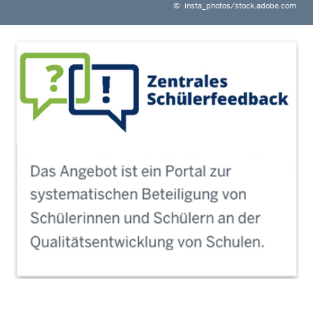
©
insta_photos/stock.adobe.com