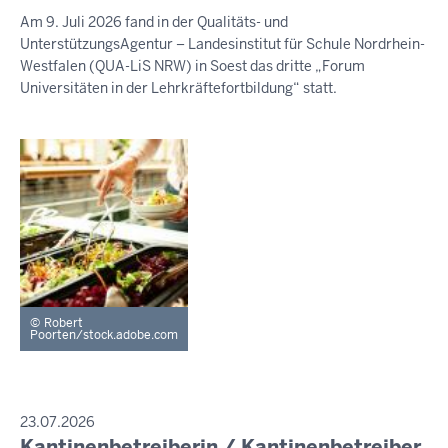
August
Am 9. Juli 2026 fand in der Qualitäts- und
2026
UnterstützungsAgentur – Landesinstitut für Schule Nordrhein-
-
Westfalen (QUA-LiS NRW) in Soest das dritte „Forum
19:58
Universitäten in der Lehrkräftefortbildung“ statt.
Robert
Poorten/stock.adobe.com
PRESSEMITTEILUNG
23.07.2026
Kantinenbetreiberin / Kantinenbetreiber
Freitag,