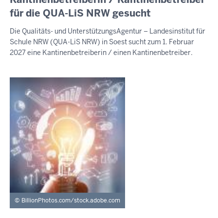
7.
für die QUA-LiS NRW gesucht
August
Die Qualitäts- und UnterstützungsAgentur – Landesinstitut für
2026
Schule NRW (QUA-LiS NRW) in Soest sucht zum 1. Februar
-
2027 eine Kantinenbetreiberin / einen Kantinenbetreiber.
19:58
BillionPhotos.com/stock.adobe.com