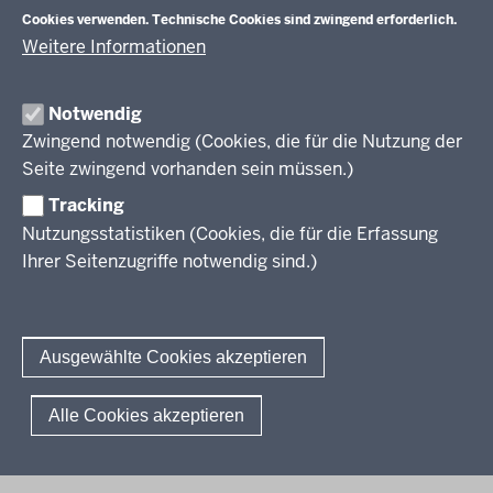
Veranstaltungen
Schulentwicklung
Cookies verwenden. Technische Cookies sind zwingend erforderlich.
Standardsicherung NRW
Anreise
Unterricht
Weitere Informationen
Veröffentlichungen
Unterrichtsvorgaben
Lehrplannavigator NRW
Organisation
Evaluation/Diagnose
Notwendig
Leitbild
Professionalisierung
Zwingend notwendig (Cookies, die für die Nutzung der
Stellenangebote
Berufsbildung NRW
Seite zwingend vorhanden sein müssen.)
Über uns
Tracking
Erwachsenenbildung
Nutzungsstatistiken (Cookies, die für die Erfassung
Ihrer Seitenzugriffe notwendig sind.)
Wir über uns
Kontakt
Fachtagungen und Qualifizierungen
Innovationen in der Weiterbildung
Amtsblatt
abonnieren
Berichtswesen Weiterbildung
Ausgewählte Cookies akzeptieren
ElternMitWirkung NRW
KI:EB
© 2026 QUA-LiS
Alle Cookies akzeptieren
Fußzeile
Impressum
Datenschutzerklärung
Meldestelle