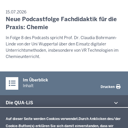
PRESSEMITTEILUNG
15.07.2026
Neue Podcastfolge Fachdidaktik für die
Freitag,
7.
Praxis: Chemie
August
In Folge 8 des Podcasts spricht Prof. Dr. Claudia Bohrmann-
2026
Linde von der Uni Wuppertal über den Einsatz digitaler
-
Unterrichtsmethoden, insbesondere von VR Technologien im
19:58
Chemieunterricht.
Im Überblick
Inhalt
Drucken
Die QUA-LiS
Datenschutzeinstellungen
Aufgaben
Schulentwicklung NRW
Auf dieser Seite werden Cookies verwendet.
Durch Anklicken des/der
Tagungsbetrieb
Cookie-Button(s) erklären Sie sich damit einverstanden, dass wir