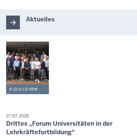
Aktuelles
QUA-LiS NRW
PRESSEMITTEILUNG
27.07.2026
Drittes „Forum Universitäten in der
Freitag,
7.
Lehrkräftefortbildung“