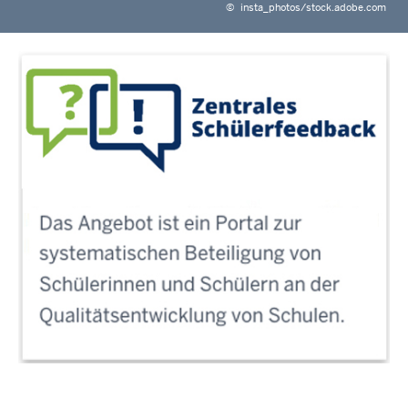
©
insta_photos/stock.adobe.com