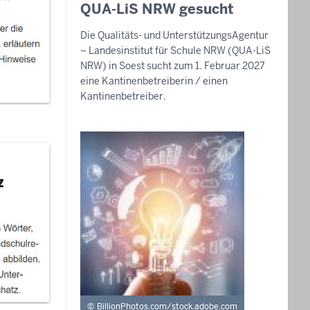
August
QUA-LiS NRW gesucht
2026
Die Qualitäts- und UnterstützungsAgentur
-
– Landesinstitut für Schule NRW (QUA-LiS
11:25
NRW) in Soest sucht zum 1. Februar 2027
eine Kantinenbetreiberin / einen
Kantinenbetreiber.
BillionPhotos.com/stock.adobe.com