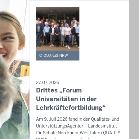
QUA-LiS NRW
PRESSEMITTEILUNG
27.07.2026
Drittes „Forum
Donnerstag,
6.
Universitäten in der
August
Lehrkräftefortbildung“
2026
Am 9. Juli 2026 fand in der Qualitäts- und
-
UnterstützungsAgentur – Landesinstitut
11:25
für Schule Nordrhein-Westfalen (QUA-LiS