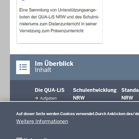
Im Überblick
Inhalt
Die QUA-LiS
Schulentwicklung
Standa
NRW
NRW
Aufgaben
Datenschutzeinstellungen
Tagungsbetrieb
Schulentwicklung
Auf dieser Seite werden Cookies verwendet.
Durch Anklicken des/der
Unterricht
Veranstaltungen
Weitere Informationen
Unterrichtsvorgaben
Anreise
Evaluation/Diagnose
Professionalisierung
Veröffentlichungen