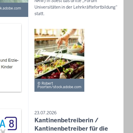
NRW) in Soest das dritte „Forum
Universitäten in der Lehrkräftefortbildung“
ck.adobe.com
statt.
Robert
Poorten/stock.adobe.com
PRESSEMITTEILUNG
23.07.2026
Kantinenbetreiberin /
Donnerstag,
6.
Kantinenbetreiber für die