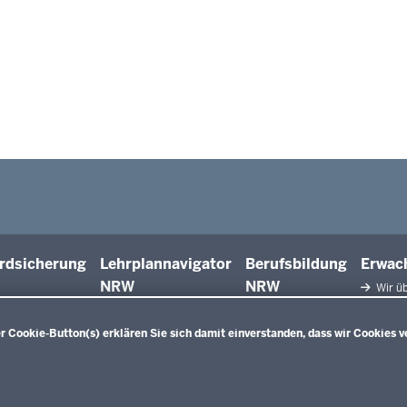
rdsicherung
Lehrplannavigator
Berufsbildung
Erwac
NRW
NRW
Wir üb
Facht
Qualifiz
 Cookie-Button(s) erklären Sie sich damit einverstanden, dass wir Cookies v
Innova
Weiterbi
Beric
Weiterbi