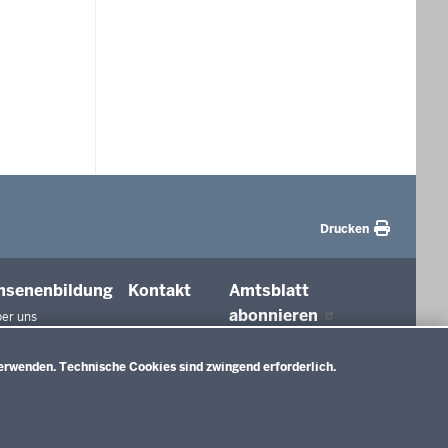
Drucken
hsenenbildung
Kontakt
Amtsblatt
abonnieren
er uns
agungen und
ierungen
erwenden. Technische Cookies sind zwingend erforderlich.
tionen in der
ldung
htswesen
ldung