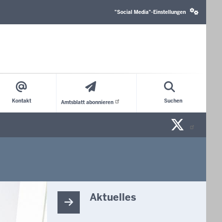
Social
media
"Social Media"-Einstellungen
settings
block
Kontakt
Suchen
Amtsblatt
abonnieren
X/Tw
n
Aktuelles