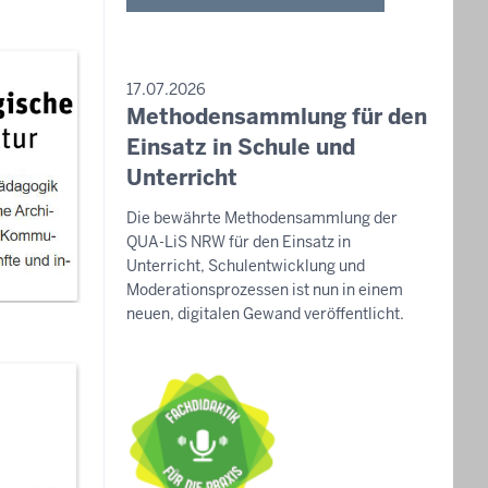
PRESSEMITTEILUNG
17.07.2026
Methodensammlung für den
Donnerstag,
6.
Einsatz in Schule und
August
Unterricht
2026
Die bewährte Methodensammlung der
-
QUA-LiS NRW für den Einsatz in
11:25
Unterricht, Schulentwicklung und
Moderationsprozessen ist nun in einem
neuen, digitalen Gewand veröffentlicht.