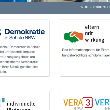
©
insta_photos/sto