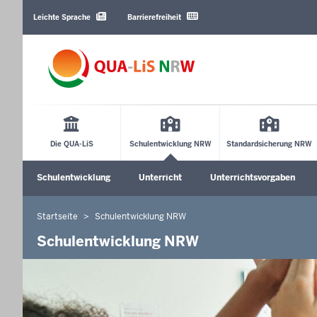
Barrierearme
Sprachen
Leichte Sprache
Barrierefreiheit
Main
Menu
Die QUA-LiS
Schulentwicklung NRW
Standardsicherung NRW
Sekundärmenü
Schulentwicklung
Unterricht
Unterrichtsvorgaben
Untermenü öffnen
Untermenü öffnen
Startseite
Schulentwicklung NRW
Sie
befinden
Schulentwicklung NRW
sich
hier