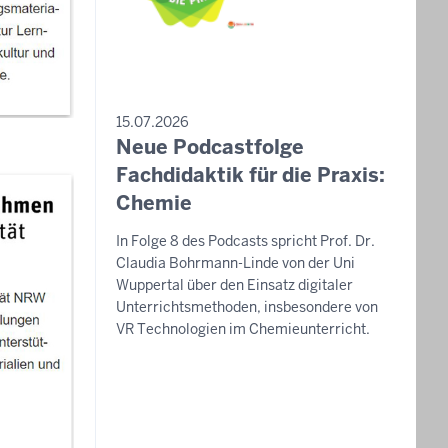
PRESSEMITTEILUNG
15.07.2026
Neue Podcastfolge
Donnerstag,
6.
Fachdidaktik für die Praxis:
August
Chemie
2026
In Folge 8 des Podcasts spricht Prof. Dr.
-
Claudia Bohrmann-Linde von der Uni
11:25
Wuppertal über den Einsatz digitaler
Unterrichtsmethoden, insbesondere von
VR Technologien im Chemieunterricht.