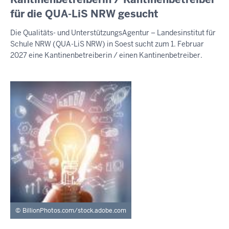
9.
für die QUA-LiS NRW gesucht
August
Die Qualitäts- und UnterstützungsAgentur – Landesinstitut für
2026
Schule NRW (QUA-LiS NRW) in Soest sucht zum 1. Februar
-
2027 eine Kantinenbetreiberin / einen Kantinenbetreiber.
09:40
BillionPhotos.com/stock.adobe.com