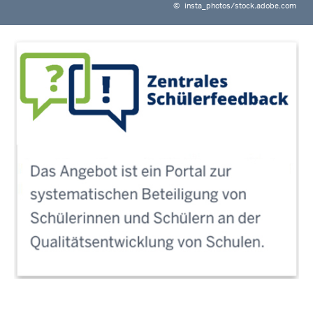
©
insta_photos/stock.adobe.com