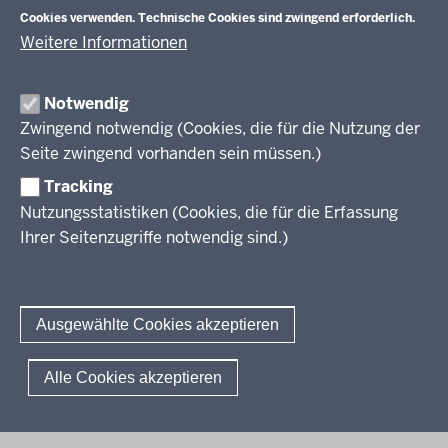
Veranstaltungen
Schulentwicklung
Cookies verwenden. Technische Cookies sind zwingend erforderlich.
Standardsicherung NRW
Anreise
Unterricht
Weitere Informationen
Veröffentlichungen
Unterrichtsvorgaben
Lehrplannavigator NRW
Organisation
Evaluation/Diagnose
Notwendig
Leitbild
Professionalisierung
Zwingend notwendig (Cookies, die für die Nutzung der
Stellenangebote
Berufsbildung NRW
Seite zwingend vorhanden sein müssen.)
Über uns
Tracking
Erwachsenenbildung
Nutzungsstatistiken (Cookies, die für die Erfassung
Ihrer Seitenzugriffe notwendig sind.)
Wir über uns
Kontakt
Fachtagungen und Qualifizierungen
Innovationen in der Weiterbildung
Amtsblatt
abonnieren
Berichtswesen Weiterbildung
Ausgewählte Cookies akzeptieren
ElternMitWirkung NRW
KI:EB
© 2026 QUA-LiS
Alle Cookies akzeptieren
Fußzeile
Impressum
Datenschutzerklärung
Meldestelle