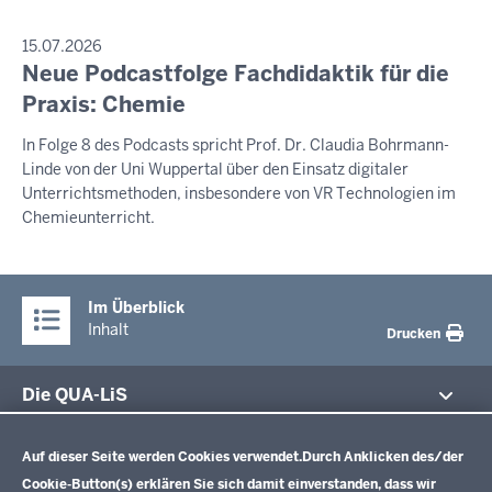
PRESSEMITTEILUNG
15.07.2026
Neue Podcastfolge Fachdidaktik für die
Sonntag,
9.
Praxis: Chemie
August
In Folge 8 des Podcasts spricht Prof. Dr. Claudia Bohrmann-
2026
Linde von der Uni Wuppertal über den Einsatz digitaler
-
Unterrichtsmethoden, insbesondere von VR Technologien im
09:40
Chemieunterricht.
Im Überblick
Inhalt
Drucken
Die QUA-LiS
Datenschutzeinstellungen
Aufgaben
Schulentwicklung NRW
Auf dieser Seite werden Cookies verwendet.
Durch Anklicken des/der
Tagungsbetrieb
Cookie-Button(s) erklären Sie sich damit einverstanden, dass wir