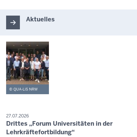
Aktuelles
QUA-LiS NRW
PRESSEMITTEILUNG
27.07.2026
Drittes „Forum Universitäten in der
Sonntag,
9.
Lehrkräftefortbildung“