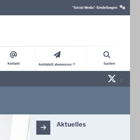
Social
media
"Social Media"-Einstellungen
settings
block
Kontakt
Suchen
Amtsblatt
abonnieren
X/Tw
n
Aktuelles