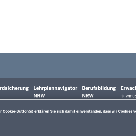
rdsicherung
Lehrplannavigator
Berufsbildung
Erwac
NRW
NRW
Wir üb
Facht
Qualifiz
 Cookie-Button(s) erklären Sie sich damit einverstanden, dass wir Cookies v
Innova
Weiterbi
Beric
Weiterbi