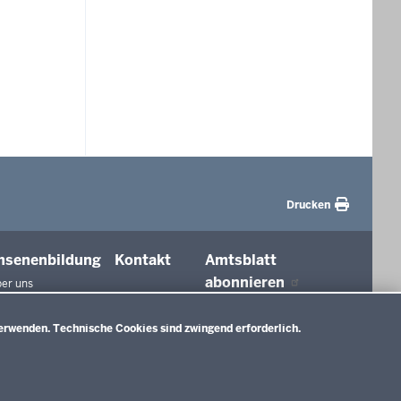
Drucken
hsenenbildung
Kontakt
Amtsblatt
abonnieren
er uns
agungen und
ierungen
erwenden. Technische Cookies sind zwingend erforderlich.
tionen in der
ldung
htswesen
ldung