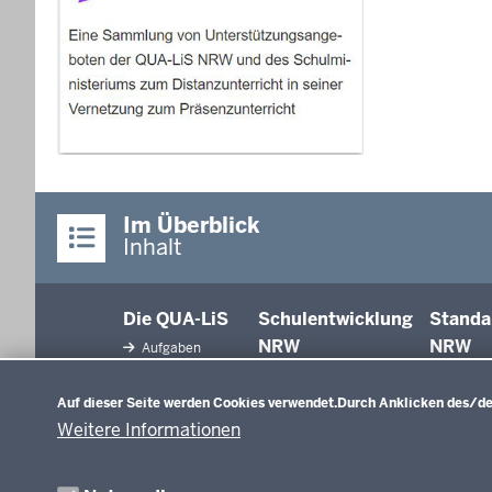
Im Überblick
Inhalt
Die QUA-LiS
Schulentwicklung
Standa
NRW
NRW
Aufgaben
Datenschutzeinstellungen
Tagungsbetrieb
Schulentwicklung
Auf dieser Seite werden Cookies verwendet.
Durch Anklicken des/der
Unterricht
Veranstaltungen
Weitere Informationen
Unterrichtsvorgaben
Anreise
Evaluation/Diagnose
Professionalisierung
Veröffentlichungen