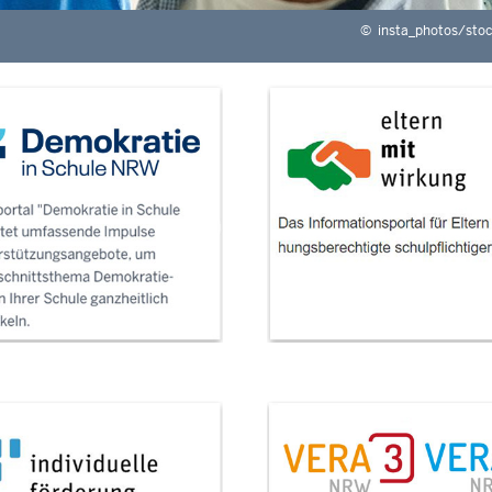
©
insta_photos/sto