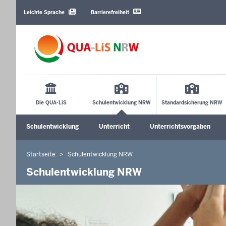
Barrierearme
Sprachen
Leichte Sprache
Barrierefreiheit
Main
Menu
Die QUA-LiS
Schulentwicklung NRW
Standardsicherung NRW
Sekundärmenü
Schulentwicklung
Unterricht
Unterrichtsvorgaben
Untermenü öffnen
Untermenü öffnen
Startseite
Schulentwicklung NRW
Sie
befinden
Schulentwicklung NRW
sich
hier