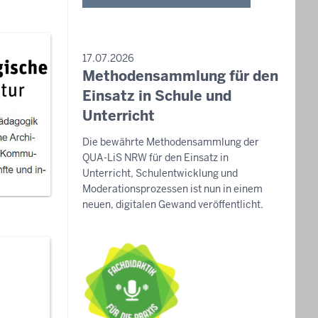
PRESSEMITTEILUNG
17.07.2026
Methodensammlung für den
Sonntag,
9.
Einsatz in Schule und
August
Unterricht
2026
Die bewährte Methodensammlung der
-
QUA-LiS NRW für den Einsatz in
09:40
Unterricht, Schulentwicklung und
Moderationsprozessen ist nun in einem
neuen, digitalen Gewand veröffentlicht.