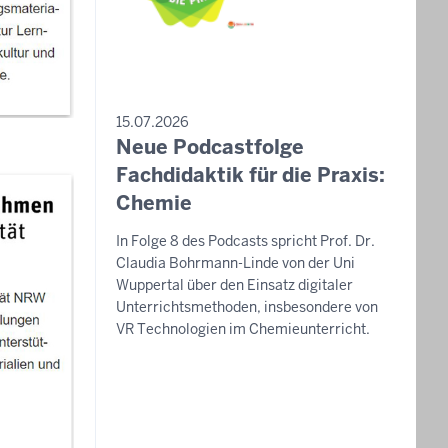
PRESSEMITTEILUNG
15.07.2026
Neue Podcastfolge
Sonntag,
9.
Fachdidaktik für die Praxis:
August
Chemie
2026
In Folge 8 des Podcasts spricht Prof. Dr.
-
Claudia Bohrmann-Linde von der Uni
09:40
Wuppertal über den Einsatz digitaler
Unterrichtsmethoden, insbesondere von
VR Technologien im Chemieunterricht.