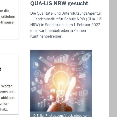
August
QUA-LiS NRW gesucht
2026
Die Qualitäts- und UnterstützungsAgentur
-
– Landesinstitut für Schule NRW (QUA-LiS
09:40
NRW) in Soest sucht zum 1. Februar 2027
eine Kantinenbetreiberin / einen
Kantinenbetreiber.
BillionPhotos.com/stock.adobe.com