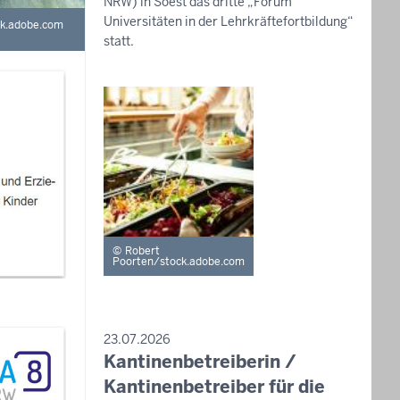
NRW) in Soest das dritte „Forum
Universitäten in der Lehrkräftefortbildung“
ck.adobe.com
statt.
Robert
Poorten/stock.adobe.com
PRESSEMITTEILUNG
23.07.2026
Kantinenbetreiberin /
Sonntag,
9.
Kantinenbetreiber für die