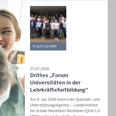
QUA-LiS NRW
PRESSEMITTEILUNG
27.07.2026
Drittes „Forum
Sonntag,
9.
Universitäten in der
August
Lehrkräftefortbildung“
2026
Am 9. Juli 2026 fand in der Qualitäts- und
-
UnterstützungsAgentur – Landesinstitut
09:40
für Schule Nordrhein-Westfalen (QUA-LiS