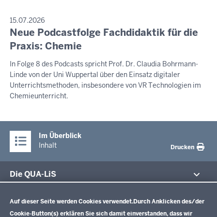
PRESSEMITTEILUNG
15.07.2026
Neue Podcastfolge Fachdidaktik für die
Freitag,
7.
Praxis: Chemie
August
In Folge 8 des Podcasts spricht Prof. Dr. Claudia Bohrmann-
2026
Linde von der Uni Wuppertal über den Einsatz digitaler
-
Unterrichtsmethoden, insbesondere von VR Technologien im
03:59
Chemieunterricht.
Im Überblick
Inhalt
Drucken
Die QUA-LiS
Datenschutzeinstellungen
Aufgaben
Schulentwicklung NRW
Auf dieser Seite werden Cookies verwendet.
Durch Anklicken des/der
Tagungsbetrieb
Cookie-Button(s) erklären Sie sich damit einverstanden, dass wir