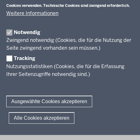
Veranstaltungen
Schulentwicklung
Cookies verwenden. Technische Cookies sind zwingend erforderlich.
Standardsicherung NRW
Anreise
Unterricht
Weitere Informationen
Veröffentlichungen
Unterrichtsvorgaben
Lehrplannavigator NRW
Organisation
Evaluation/Diagnose
Notwendig
Leitbild
Professionalisierung
Zwingend notwendig (Cookies, die für die Nutzung der
Stellenangebote
Berufsbildung NRW
Seite zwingend vorhanden sein müssen.)
Über uns
Tracking
Erwachsenenbildung
Nutzungsstatistiken (Cookies, die für die Erfassung
Ihrer Seitenzugriffe notwendig sind.)
Wir über uns
Kontakt
Fachtagungen und Qualifizierungen
Innovationen in der Weiterbildung
Amtsblatt
abonnieren
Berichtswesen Weiterbildung
Ausgewählte Cookies akzeptieren
ElternMitWirkung NRW
KI:EB
© 2026 QUA-LiS
Alle Cookies akzeptieren
Fußzeile
Impressum
Datenschutzerklärung
Meldestelle