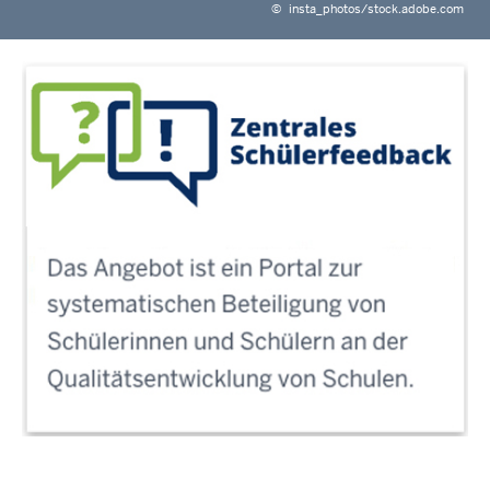
©
insta_photos/stock.adobe.com