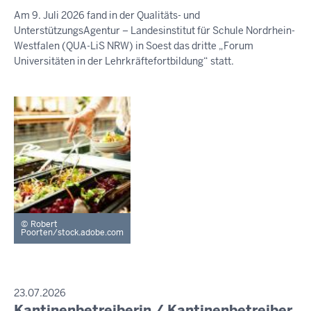
August
Am 9. Juli 2026 fand in der Qualitäts- und
2026
UnterstützungsAgentur – Landesinstitut für Schule Nordrhein-
-
Westfalen (QUA-LiS NRW) in Soest das dritte „Forum
03:59
Universitäten in der Lehrkräftefortbildung“ statt.
Robert
Poorten/stock.adobe.com
PRESSEMITTEILUNG
23.07.2026
Kantinenbetreiberin / Kantinenbetreiber
Freitag,