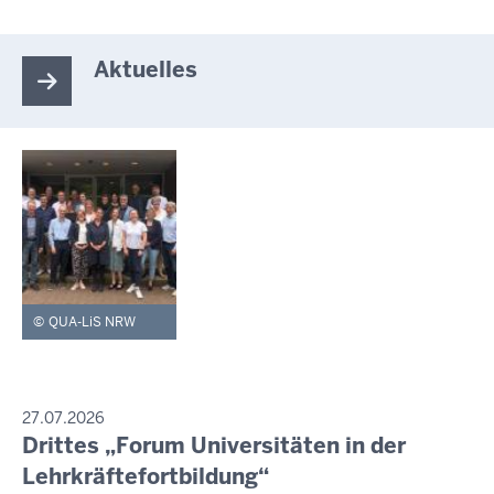
Aktuelles
QUA-LiS NRW
PRESSEMITTEILUNG
27.07.2026
Drittes „Forum Universitäten in der
Freitag,
7.
Lehrkräftefortbildung“