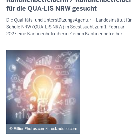
7.
für die QUA-LiS NRW gesucht
August
Die Qualitäts- und UnterstützungsAgentur – Landesinstitut für
2026
Schule NRW (QUA-LiS NRW) in Soest sucht zum 1. Februar
-
2027 eine Kantinenbetreiberin / einen Kantinenbetreiber.
03:59
BillionPhotos.com/stock.adobe.com