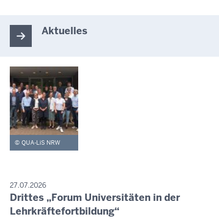
Aktuelles
QUA-LiS NRW
PRESSEMITTEILUNG
27.07.2026
Drittes „Forum Universitäten in der
Sonntag,
9.
Lehrkräftefortbildung“