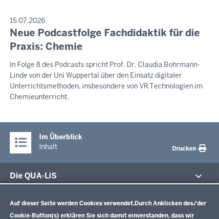
PRESSEMITTEILUNG
15.07.2026
Neue Podcastfolge Fachdidaktik für die
Sonntag,
9.
Praxis: Chemie
August
In Folge 8 des Podcasts spricht Prof. Dr. Claudia Bohrmann-
2026
Linde von der Uni Wuppertal über den Einsatz digitaler
-
Unterrichtsmethoden, insbesondere von VR Technologien im
16:58
Chemieunterricht.
Im Überblick
Inhalt
Drucken
Die QUA-LiS
Datenschutzeinstellungen
Aufgaben
Schulentwicklung NRW
Auf dieser Seite werden Cookies verwendet.
Durch Anklicken des/der
Tagungsbetrieb
Cookie-Button(s) erklären Sie sich damit einverstanden, dass wir