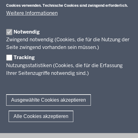
Veranstaltungen
Schulentwicklung
Cookies verwenden. Technische Cookies sind zwingend erforderlich.
Standardsicherung NRW
Anreise
Unterricht
Weitere Informationen
Veröffentlichungen
Unterrichtsvorgaben
Lehrplannavigator NRW
Organisation
Evaluation/Diagnose
Notwendig
Leitbild
Professionalisierung
Zwingend notwendig (Cookies, die für die Nutzung der
Stellenangebote
Berufsbildung NRW
Seite zwingend vorhanden sein müssen.)
Über uns
Tracking
Erwachsenenbildung
Nutzungsstatistiken (Cookies, die für die Erfassung
Ihrer Seitenzugriffe notwendig sind.)
Wir über uns
Kontakt
Fachtagungen und Qualifizierungen
Innovationen in der Weiterbildung
Amtsblatt
abonnieren
Berichtswesen Weiterbildung
Ausgewählte Cookies akzeptieren
ElternMitWirkung NRW
KI:EB
© 2026 QUA-LiS
Alle Cookies akzeptieren
Fußzeile
Impressum
Datenschutzerklärung
Meldestelle