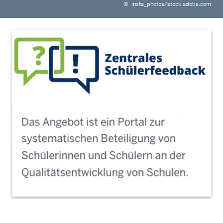
©
insta_photos/stock.adobe.com