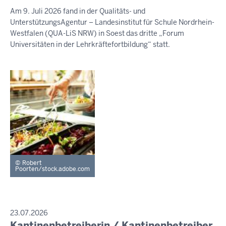
August
Am 9. Juli 2026 fand in der Qualitäts- und
2026
UnterstützungsAgentur – Landesinstitut für Schule Nordrhein-
-
Westfalen (QUA-LiS NRW) in Soest das dritte „Forum
16:58
Universitäten in der Lehrkräftefortbildung“ statt.
Robert
Poorten/stock.adobe.com
PRESSEMITTEILUNG
23.07.2026
Kantinenbetreiberin / Kantinenbetreiber
Sonntag,