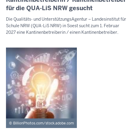
9.
für die QUA-LiS NRW gesucht
August
Die Qualitäts- und UnterstützungsAgentur – Landesinstitut für
2026
Schule NRW (QUA-LiS NRW) in Soest sucht zum 1. Februar
-
2027 eine Kantinenbetreiberin / einen Kantinenbetreiber.
16:58
BillionPhotos.com/stock.adobe.com